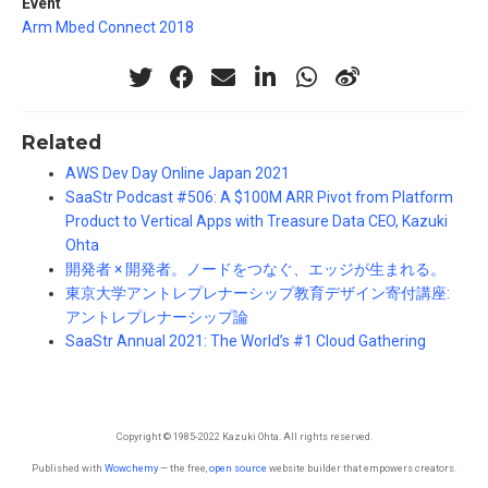
Event
Arm Mbed Connect 2018
Related
AWS Dev Day Online Japan 2021
SaaStr Podcast #506: A $100M ARR Pivot from Platform
Product to Vertical Apps with Treasure Data CEO, Kazuki
Ohta
開発者 × 開発者。ノードをつなぐ、エッジが生まれる。
東京大学アントレプレナーシップ教育デザイン寄付講座:
アントレプレナーシップ論
SaaStr Annual 2021: The World’s #1 Cloud Gathering
Copyright © 1985-2022 Kazuki Ohta. All rights reserved.
Published with
Wowchemy
— the free,
open source
website builder that empowers creators.