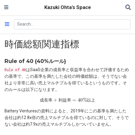
Kazuki Ohta's Space
時価総額関連指標
Rule of 40 (40%ルール)
Rule of 40
はSaaS企業の成長率と収益率を合わせて評価するため
の基準で、この基準を満たした会社の時価総額は、そうでない会
社より非常に高い売上マルチプルを得ているというものです。そ
のルールは以下になります。
成
長
率
+
利
益
率
=
40
%
以
上
成
長
率
利
益
率
以
上
Battery Venturesの資料によると、2019年にこの基準を満たした
会社は約12.8x倍の売上マルチプルを得ているのに対して、そうで
ない会社は約7.9xの売上マルチプルしかついていません。