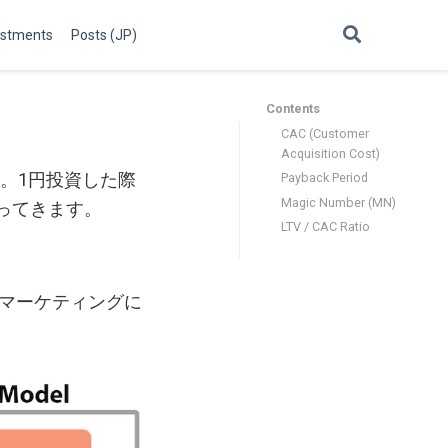
estments
Posts (JP)
Contents
CAC (Customer
Acquisition Cost)
す。1円投資した際
Payback Period
Magic Number (MN)
ってきます。
LTV / CAC Ratio
マーケティングに