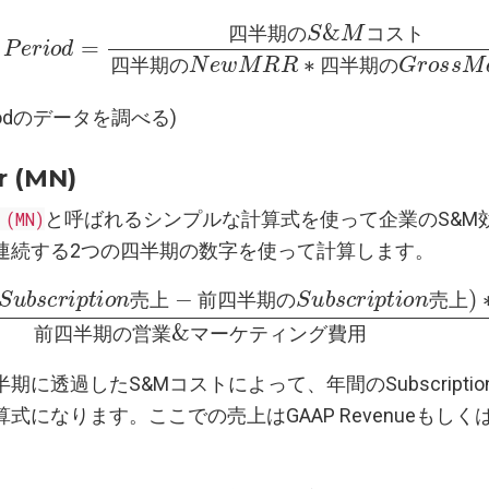
r
i
o
d
=
四
半
期
の
S
&
G
M
r
o
コ
s
s
ス
M
a
ト
r
g
四
i
n
半
期
の
N
e
w
M
R
R
∗
四
半
期
の
コ
ス
ト
四
半
期
の
四
半
期
の
Periodのデータを調べる)
 (MN)
 (MN)
と呼ばれるシンプルな計算式を使って企業のS&M
連続する2つの四半期の数字を使って計算します。
s
c
r
i
p
t
i
o
業
n
売
&
マ
上
ー
−
前
ケ
四
テ
半
ィ
期
ン
の
グ
S
u
費
b
用
s
c
∗
r
i
p
100
t
i
o
n
売
上
)
∗
4
売
上
前
四
半
期
の
売
上
前
四
半
期
の
営
業
マ
ー
ケ
テ
ィ
ン
グ
費
用
に透過したS&Mコストによって、年間のSubscripti
式になります。ここでの売上はGAAP Revenueもし
。