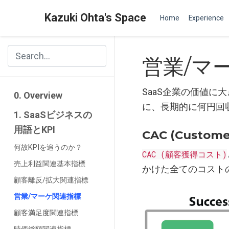
Kazuki Ohta's Space
Home
Experience
営業/マ
SaaS企業の価値に
0. Overview
に、長期的に何円回
1. SaaSビジネスの
用語とKPI
CAC (Customer
何故KPIを追うのか？
CAC (顧客獲得コスト)
売上利益関連基本指標
かけた全てのコスト
顧客離反/拡大関連指標
営業/マーケ関連指標
顧客満足度関連指標