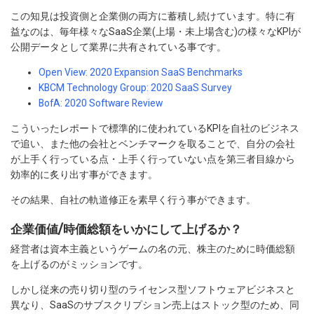
この知見は投資側と企業側の両方に蓄積し続けています。特に有
益なのは、毎年様々なSaaS企業(上場・未上場含む)の様々なKPIが
公開データとして業界に共有されている事です。
Open View: 2020 Expansion SaaS Benchmarks
KBCM Technology Group: 2020 SaaS Survey
BofA: 2020 Software Review
こういったレポートで標準的に使われているKPIを自社のビジネス
で追い、また他の会社とベンチマークを取ることで、自分の会社
が上手く行っている点・上手く行っていない点を第三者目線から
効率的に炙り出す事ができます。
その結果、自社の軌道修正を素早く行う事ができます。
企業価値/時価総額をいかにして上げるか？
経営者は資本主義というゲームの名の元、株主のために時価総額
を上げるのがミッションです。
しかし従来の売り切り型のライセンス型ソフトウェアビジネスと
異なり、SaaSのサブスクリプション売上はストック型のため、同